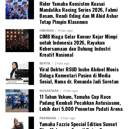
Rider Yamaha Konsisten Kuasai
Mandalika Racing Series 2026, Fahmi
Basam, Rendi Oding dan M Abid Ashar
Tetap Pimpin Klasemen
HIBURAN
4 hari ago
CIMB Niaga Gelar Konser Kejar Mimpi
untuk Indonesia 2026, Rayakan
Kebersamaan dan Dukung Industri
Kreatif Nasional
BERITA
2 hari ago
Viral Dokter RSUD Inche Abdoel Moeis
Diduga Komentari Pasien di Media
Sosial, Nama dr. Renanda Jadi Sorotan
NUSANTARA
2 hari ago
11 Tahun Vakum, Yamaha Cup Race
Padang Kembali Pecahkan Antusiasme,
Lebih dari 5.000 Penonton Padati Arena
PARIWARA
3 hari ago
Yamaha Fazzio Special Edition Sunset