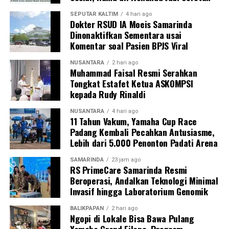
SEPUTAR KALTIM
4 hari ago
Dokter RSUD IA Moeis Samarinda
Dinonaktifkan Sementara usai
Komentar soal Pasien BPJS Viral
NUSANTARA
2 hari ago
Muhammad Faisal Resmi Serahkan
Tongkat Estafet Ketua ASKOMPSI
kepada Rudy Rinaldi
NUSANTARA
4 hari ago
11 Tahun Vakum, Yamaha Cup Race
Padang Kembali Pecahkan Antusiasme,
Lebih dari 5.000 Penonton Padati Arena
SAMARINDA
23 jam ago
RS PrimeCare Samarinda Resmi
Beroperasi, Andalkan Teknologi Minimal
Invasif hingga Laboratorium Genomik
BALIKPAPAN
2 hari ago
Ngopi di Lokale Bisa Bawa Pulang