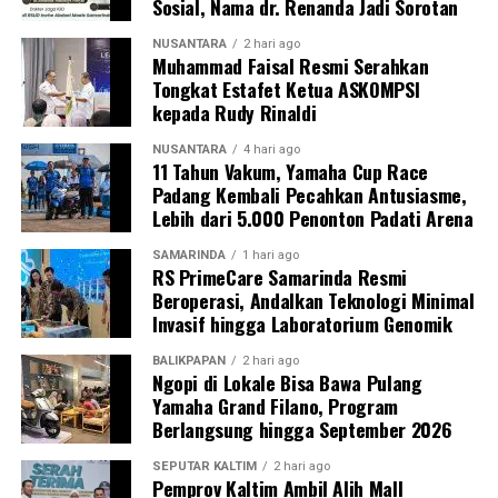
Sosial, Nama dr. Renanda Jadi Sorotan
NUSANTARA
2 hari ago
Muhammad Faisal Resmi Serahkan
Tongkat Estafet Ketua ASKOMPSI
kepada Rudy Rinaldi
NUSANTARA
4 hari ago
11 Tahun Vakum, Yamaha Cup Race
Padang Kembali Pecahkan Antusiasme,
Lebih dari 5.000 Penonton Padati Arena
SAMARINDA
1 hari ago
RS PrimeCare Samarinda Resmi
Beroperasi, Andalkan Teknologi Minimal
Invasif hingga Laboratorium Genomik
BALIKPAPAN
2 hari ago
Ngopi di Lokale Bisa Bawa Pulang
Yamaha Grand Filano, Program
Berlangsung hingga September 2026
SEPUTAR KALTIM
2 hari ago
Pemprov Kaltim Ambil Alih Mall