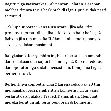
Bagitu juga masyarakat Kalimantan Selatan. Harapan
melihat timnya terus berkiprah di Liga 1 pun sudah pasti
terwujud.
Tak lupa suporter Rans Nusantara –jika ada-, tim
promosi tersebut dipastikan tidak akan balik ke Liga 2.
Bahkan jika tim milik Raffi Ahmad ini menelan banyak
sekali kekalahan musim ini.
Rangkaian kabar gembira ini, hadir bersamaan amarah
dan kedukaan dari suporter tim Liga 2. Karena federasi
dan operator liga sudah memastikan. Kompetisi Liga 2
berhenti total.
Berhentinya kompetisi Liga 2 karena sebanyak 20 tim
mengajukan opsi penghentian kompetisi. Libur yang
berlarut-larut akibat Tragedi Kanjuruhan. Membuat
mereka berat untuk terus berkiprah di kompetisi.