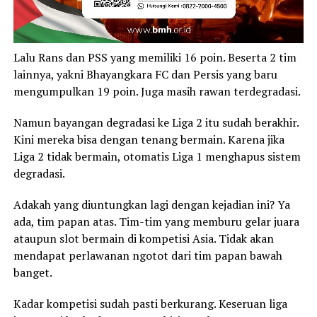
Lalu Rans dan PSS yang memiliki 16 poin. Beserta 2 tim
lainnya, yakni Bhayangkara FC dan Persis yang baru
mengumpulkan 19 poin. Juga masih rawan terdegradasi.
Namun bayangan degradasi ke Liga 2 itu sudah berakhir.
Kini mereka bisa dengan tenang bermain. Karena jika
Liga 2 tidak bermain, otomatis Liga 1 menghapus sistem
degradasi.
Adakah yang diuntungkan lagi dengan kejadian ini? Ya
ada, tim papan atas. Tim-tim yang memburu gelar juara
ataupun slot bermain di kompetisi Asia. Tidak akan
mendapat perlawanan ngotot dari tim papan bawah
banget.
Kadar kompetisi sudah pasti berkurang. Keseruan liga