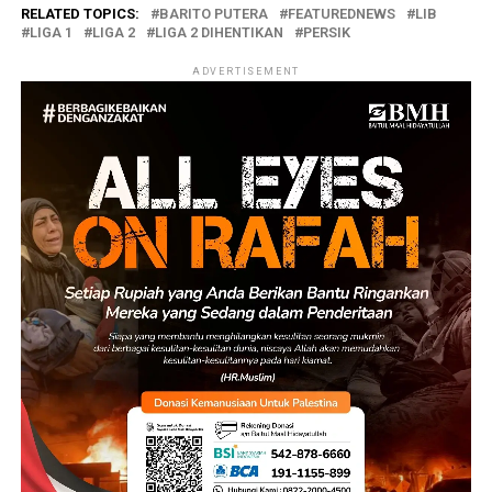
RELATED TOPICS:
BARITO PUTERA
FEATUREDNEWS
LIB
LIGA 1
LIGA 2
LIGA 2 DIHENTIKAN
PERSIK
ADVERTISEMENT