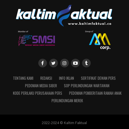
TENTANG KAMI
REDAKSI
INFO IKLAN
SERTIFIKAT DEWAN PERS
PEDOMAN MEDIA SIBER
SOP PERLINDUNGAN WARTAWAN
KODE PERILAKU PERUSAHAAN PERS
PEDOMAN PEMBERITAAN RAMAH ANAK
PERLINDUNGAN MEREK
2022-2024 © Kaltim Faktual