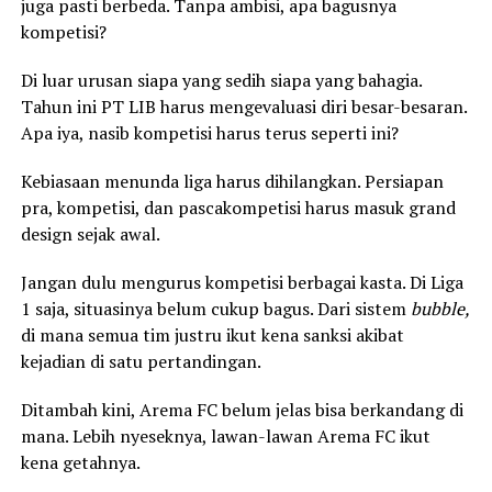
juga pasti berbeda. Tanpa ambisi, apa bagusnya
kompetisi?
Di luar urusan siapa yang sedih siapa yang bahagia.
Tahun ini PT LIB harus mengevaluasi diri besar-besaran.
Apa iya, nasib kompetisi harus terus seperti ini?
Kebiasaan menunda liga harus dihilangkan. Persiapan
pra, kompetisi, dan pascakompetisi harus masuk grand
design sejak awal.
Jangan dulu mengurus kompetisi berbagai kasta. Di Liga
1 saja, situasinya belum cukup bagus. Dari sistem
bubble,
di mana semua tim justru ikut kena sanksi akibat
kejadian di satu pertandingan.
Ditambah kini, Arema FC belum jelas bisa berkandang di
mana. Lebih nyeseknya, lawan-lawan Arema FC ikut
kena getahnya.