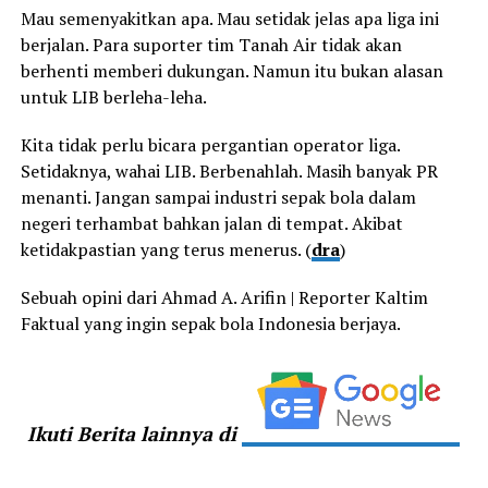
Mau semenyakitkan apa. Mau setidak jelas apa liga ini
berjalan. Para suporter tim Tanah Air tidak akan
berhenti memberi dukungan. Namun itu bukan alasan
untuk LIB berleha-leha.
Kita tidak perlu bicara pergantian operator liga.
Setidaknya, wahai LIB. Berbenahlah. Masih banyak PR
menanti. Jangan sampai industri sepak bola dalam
negeri terhambat bahkan jalan di tempat. Akibat
ketidakpastian yang terus menerus. (
dra
)
Sebuah opini dari Ahmad A. Arifin | Reporter Kaltim
Faktual yang ingin sepak bola Indonesia berjaya.
Ikuti Berita lainnya di