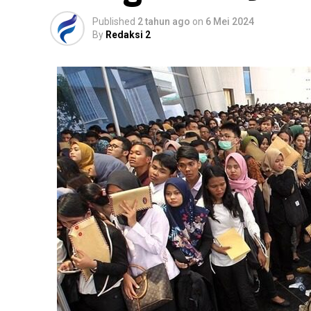
Published
2 tahun ago
on
6 Mei 2024
By
Redaksi 2