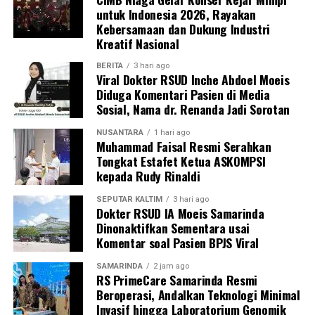
untuk Indonesia 2026, Rayakan
Kebersamaan dan Dukung Industri
Kreatif Nasional
BERITA
3 hari ago
Viral Dokter RSUD Inche Abdoel Moeis
Diduga Komentari Pasien di Media
Sosial, Nama dr. Renanda Jadi Sorotan
NUSANTARA
1 hari ago
Muhammad Faisal Resmi Serahkan
Tongkat Estafet Ketua ASKOMPSI
kepada Rudy Rinaldi
SEPUTAR KALTIM
3 hari ago
Dokter RSUD IA Moeis Samarinda
Dinonaktifkan Sementara usai
Komentar soal Pasien BPJS Viral
SAMARINDA
2 jam ago
RS PrimeCare Samarinda Resmi
Beroperasi, Andalkan Teknologi Minimal
Invasif hingga Laboratorium Genomik