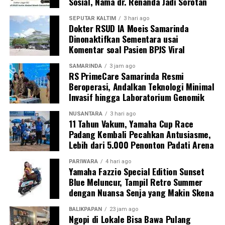
Sosial, Nama dr. Renanda Jadi Sorotan
SEPUTAR KALTIM
3 hari ago
Dokter RSUD IA Moeis Samarinda
Dinonaktifkan Sementara usai
Komentar soal Pasien BPJS Viral
SAMARINDA
3 jam ago
RS PrimeCare Samarinda Resmi
Beroperasi, Andalkan Teknologi Minimal
Invasif hingga Laboratorium Genomik
NUSANTARA
3 hari ago
11 Tahun Vakum, Yamaha Cup Race
Padang Kembali Pecahkan Antusiasme,
Lebih dari 5.000 Penonton Padati Arena
PARIWARA
4 hari ago
Yamaha Fazzio Special Edition Sunset
Blue Meluncur, Tampil Retro Summer
dengan Nuansa Senja yang Makin Skena
BALIKPAPAN
23 jam ago
Ngopi di Lokale Bisa Bawa Pulang