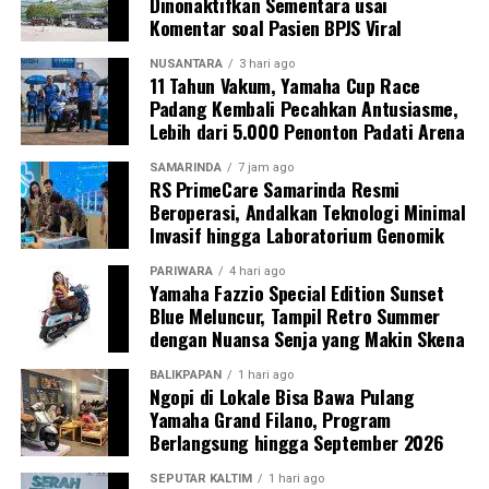
Dinonaktifkan Sementara usai
Komentar soal Pasien BPJS Viral
NUSANTARA
3 hari ago
11 Tahun Vakum, Yamaha Cup Race
Padang Kembali Pecahkan Antusiasme,
Lebih dari 5.000 Penonton Padati Arena
SAMARINDA
7 jam ago
RS PrimeCare Samarinda Resmi
Beroperasi, Andalkan Teknologi Minimal
Invasif hingga Laboratorium Genomik
PARIWARA
4 hari ago
Yamaha Fazzio Special Edition Sunset
Blue Meluncur, Tampil Retro Summer
dengan Nuansa Senja yang Makin Skena
BALIKPAPAN
1 hari ago
Ngopi di Lokale Bisa Bawa Pulang
Yamaha Grand Filano, Program
Berlangsung hingga September 2026
SEPUTAR KALTIM
1 hari ago