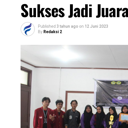
Sukses Jadi Juar
Published
3 tahun ago
on
12 Juni 2023
By
Redaksi 2