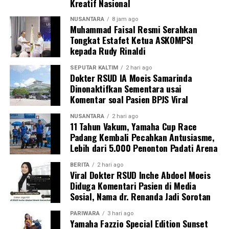
Kreatif Nasional
NUSANTARA
8 jam ago
Muhammad Faisal Resmi Serahkan
Tongkat Estafet Ketua ASKOMPSI
kepada Rudy Rinaldi
SEPUTAR KALTIM
2 hari ago
Dokter RSUD IA Moeis Samarinda
Dinonaktifkan Sementara usai
Komentar soal Pasien BPJS Viral
NUSANTARA
2 hari ago
11 Tahun Vakum, Yamaha Cup Race
Padang Kembali Pecahkan Antusiasme,
Lebih dari 5.000 Penonton Padati Arena
BERITA
2 hari ago
Viral Dokter RSUD Inche Abdoel Moeis
Diduga Komentari Pasien di Media
Sosial, Nama dr. Renanda Jadi Sorotan
PARIWARA
3 hari ago
Yamaha Fazzio Special Edition Sunset