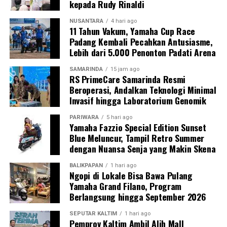
kepada Rudy Rinaldi
NUSANTARA
4 hari ago
11 Tahun Vakum, Yamaha Cup Race
Padang Kembali Pecahkan Antusiasme,
Lebih dari 5.000 Penonton Padati Arena
SAMARINDA
15 jam ago
RS PrimeCare Samarinda Resmi
Beroperasi, Andalkan Teknologi Minimal
Invasif hingga Laboratorium Genomik
PARIWARA
5 hari ago
Yamaha Fazzio Special Edition Sunset
Blue Meluncur, Tampil Retro Summer
dengan Nuansa Senja yang Makin Skena
BALIKPAPAN
1 hari ago
Ngopi di Lokale Bisa Bawa Pulang
Yamaha Grand Filano, Program
Berlangsung hingga September 2026
SEPUTAR KALTIM
1 hari ago
Pemprov Kaltim Ambil Alih Mall