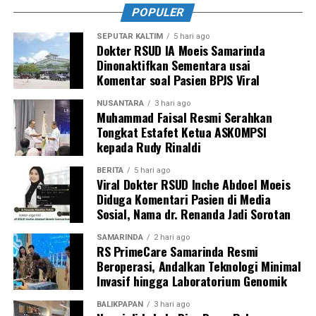
POPULER
SEPUTAR KALTIM
5 hari ago
Dokter RSUD IA Moeis Samarinda
Dinonaktifkan Sementara usai
Komentar soal Pasien BPJS Viral
NUSANTARA
3 hari ago
Muhammad Faisal Resmi Serahkan
Tongkat Estafet Ketua ASKOMPSI
kepada Rudy Rinaldi
BERITA
5 hari ago
Viral Dokter RSUD Inche Abdoel Moeis
Diduga Komentari Pasien di Media
Sosial, Nama dr. Renanda Jadi Sorotan
SAMARINDA
2 hari ago
RS PrimeCare Samarinda Resmi
Beroperasi, Andalkan Teknologi Minimal
Invasif hingga Laboratorium Genomik
BALIKPAPAN
3 hari ago