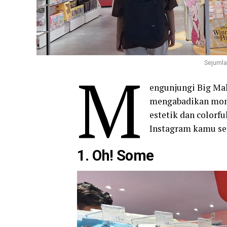
Sejumla
M
engunjungi Big Ma
mengabadikan momen
estetik dan colorfu
Instagram kamu se
1. Oh! Some