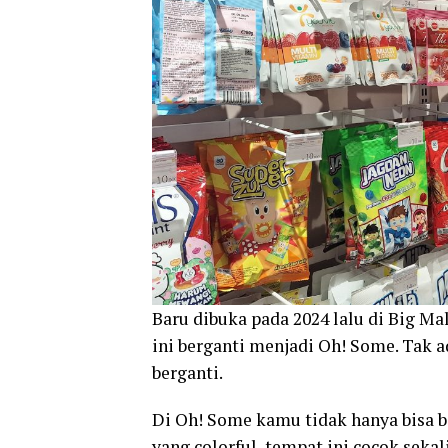
Baru dibuka pada 2024 lalu di Big M
ini berganti menjadi Oh! Some. Tak 
berganti.
Di Oh! Some kamu tidak hanya bisa b
yang colorful, tempat ini cocok sekali