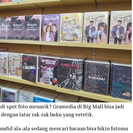
adi spot foto menarik? Gramedia di Big Mall bisa jadi
 dengan latar rak-rak buku yang estetik.
andid ala-ala sedang mencari bacaan bisa bikin fotomu