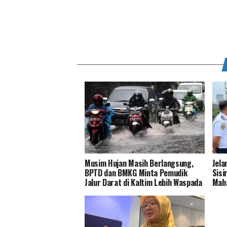
Musim Hujan Masih Berlangsung,
Jela
BPTD dan BMKG Minta Pemudik
Sisi
Jalur Darat di Kaltim Lebih Waspada
Mah