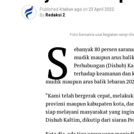
Published
4 tahun ago
on
23 April 2022
By
Redaksi 2
Foto bersama usai kegiatan ramp chec
S
ebanyak 80 persen sarana
mudik maupun arus balik
Perhubungan (Dishub) Ka
terhadap keamanan dan k
mudik maupun arus balik lebaran 202
“Kami telah bergerak cepat, melakuka
provinsi maupun kabupaten kota, dan 
siap melayani masyarakat yang ingin
Dishub Kaltim, dikutip dari siaran P
Kata dia, ada tiga unsur yang menja