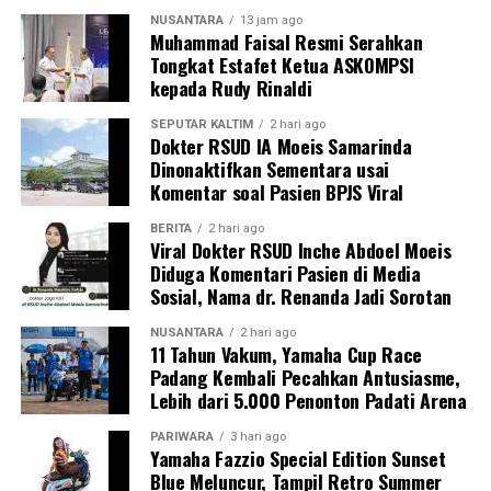
NUSANTARA
13 jam ago
Muhammad Faisal Resmi Serahkan
Tongkat Estafet Ketua ASKOMPSI
kepada Rudy Rinaldi
SEPUTAR KALTIM
2 hari ago
Dokter RSUD IA Moeis Samarinda
Dinonaktifkan Sementara usai
Komentar soal Pasien BPJS Viral
BERITA
2 hari ago
Viral Dokter RSUD Inche Abdoel Moeis
Diduga Komentari Pasien di Media
Sosial, Nama dr. Renanda Jadi Sorotan
NUSANTARA
2 hari ago
11 Tahun Vakum, Yamaha Cup Race
Padang Kembali Pecahkan Antusiasme,
Lebih dari 5.000 Penonton Padati Arena
PARIWARA
3 hari ago
Yamaha Fazzio Special Edition Sunset
Blue Meluncur, Tampil Retro Summer