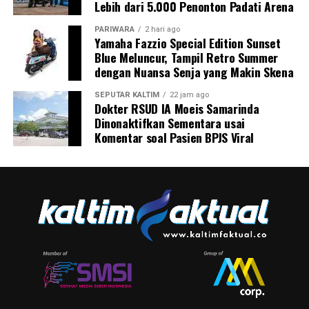
Lebih dari 5.000 Penonton Padati Arena
PARIWARA
2 hari ago
Yamaha Fazzio Special Edition Sunset
Blue Meluncur, Tampil Retro Summer
dengan Nuansa Senja yang Makin Skena
SEPUTAR KALTIM
22 jam ago
Dokter RSUD IA Moeis Samarinda
Dinonaktifkan Sementara usai
Komentar soal Pasien BPJS Viral