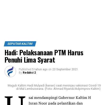
SEPUTAR KALTIM
Hadi: Pelaksanaan PTM Harus
Penuhi Lima Syarat
Published
5 tahun ago
on
23 September 2021
By
Redaksi 2
Wagub Kaltim Hadi Mulyadi (kanan) saat meninjau vaksinasi Covid-19
di Mal Lembuswana. (Foto: Ahmad Riyandi/Adpimprov Kaltim)
sai mendampingi Gubernur Kaltim H
Isran Noor pada pelantikan dan