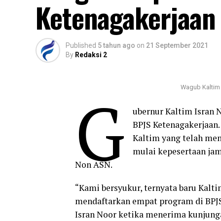
Ketenagakerjaan
Published
5 tahun ago
on
21 September 2021
By
Redaksi 2
Wagub Kaltim 
G
ubernur Kaltim Isran
BPJS Ketenagakerjaan.
Kaltim yang telah men
mulai kepesertaan jam
Non ASN.
“Kami bersyukur, ternyata baru Kalti
mendaftarkan empat program di BPJS 
Isran Noor ketika menerima kunjung