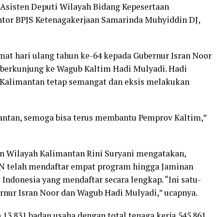
 Asisten Deputi Wilayah Bidang Kepesertaan
or BPJS Ketenagakerjaan Samarinda Muhyiddin DJ,
at hari ulang tahun ke-64 kepada Gubernur Isran Noor
a berkunjung ke Wagub Kaltim Hadi Mulyadi. Hadi
n Kalimantan tetap semangat dan eksis melakukan
antan, semoga bisa terus membantu Pemprov Kaltim,”
an Wilayah Kalimantan Rini Suryani mengatakan,
N telah mendaftar empat program hingga Jaminan
Indonesia yang mendaftar secara lengkap. “Ini satu-
ernur Isran Noor dan Wagub Hadi Mulyadi,” ucapnya.
 13.831 badan usaha dengan total tenaga kerja 545.861