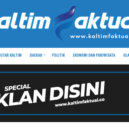
UTAR KALTIM
DAERAH
POLITIK
EKONOMI DAN PARIWISATA
OL