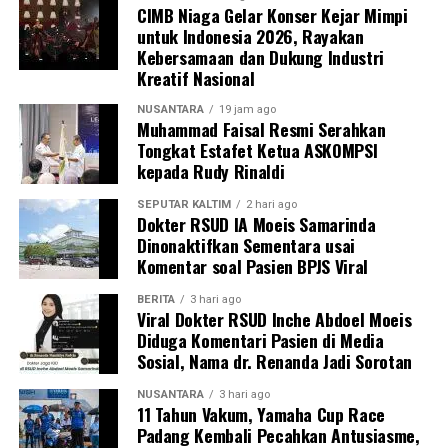
CIMB Niaga Gelar Konser Kejar Mimpi
untuk Indonesia 2026, Rayakan
Kebersamaan dan Dukung Industri
Kreatif Nasional
NUSANTARA
19 jam ago
Muhammad Faisal Resmi Serahkan
Tongkat Estafet Ketua ASKOMPSI
kepada Rudy Rinaldi
SEPUTAR KALTIM
2 hari ago
Dokter RSUD IA Moeis Samarinda
Dinonaktifkan Sementara usai
Komentar soal Pasien BPJS Viral
BERITA
3 hari ago
Viral Dokter RSUD Inche Abdoel Moeis
Diduga Komentari Pasien di Media
Sosial, Nama dr. Renanda Jadi Sorotan
NUSANTARA
3 hari ago
11 Tahun Vakum, Yamaha Cup Race
Padang Kembali Pecahkan Antusiasme,