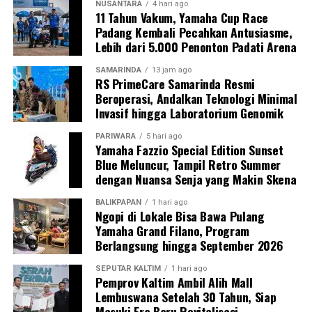
NUSANTARA
4 hari ago
11 Tahun Vakum, Yamaha Cup Race
Padang Kembali Pecahkan Antusiasme,
Lebih dari 5.000 Penonton Padati Arena
SAMARINDA
13 jam ago
RS PrimeCare Samarinda Resmi
Beroperasi, Andalkan Teknologi Minimal
Invasif hingga Laboratorium Genomik
PARIWARA
5 hari ago
Yamaha Fazzio Special Edition Sunset
Blue Meluncur, Tampil Retro Summer
dengan Nuansa Senja yang Makin Skena
BALIKPAPAN
1 hari ago
Ngopi di Lokale Bisa Bawa Pulang
Yamaha Grand Filano, Program
Berlangsung hingga September 2026
SEPUTAR KALTIM
1 hari ago
Pemprov Kaltim Ambil Alih Mall
Lembuswana Setelah 30 Tahun, Siap
Masuki Era Baru Revitalisasi