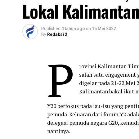
Lokal Kalimanta
Published
4 tahun ago
on
15 Mei 2022
By
Redaksi 2
P
rovinsi Kalimantan Timu
salah satu engagement
digelar pada 21-22 Mei 
Kalimantan bakal ikut 
Y20 berfokus pada isu-isu yang pent
pemuda. Keluaran dari forum Y2 ada
delegasi pemuda negara G20, kemudi
nantinya.