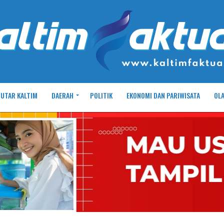
UTAR KALTIM
DAERAH
POLITIK
EKONOMI DAN PARIWISATA
OL