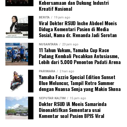
Kebersamaan dan Dukung Industri
Kreatif Nasional
BERITA
19 jam ago
Viral Dokter RSUD Inche Abdoel Moeis
Diduga Komentari Pasien di Media
Sosial, Nama dr. Renanda Jadi Sorotan
NUSANTARA
23 jam ago
11 Tahun Vakum, Yamaha Cup Race
Padang Kembali Pecahkan Antusiasme,
Lebih dari 5.000 Penonton Padati Arena
PARIWARA
2 hari ago
Yamaha Fazzio Special Edition Sunset
Blue Meluncur, Tampil Retro Summer
dengan Nuansa Senja yang Makin Skena
SEPUTAR KALTIM
15 jam ago
Dokter RSUD IA Moeis Samarinda
Dinonaktifkan Sementara usai
Komentar soal Pasien BPJS Viral