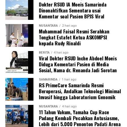
Dokter RSUD IA Moeis Samarinda
Dinonaktifkan Sementara usai
Komentar soal Pasien BPJS Viral
NUSANTARA
2 hari ago
Muhammad Faisal Resmi Serahkan
Tongkat Estafet Ketua ASKOMPSI
kepada Rudy Rinaldi
BERITA
4 hari ago
Viral Dokter RSUD Inche Abdoel Moeis
Diduga Komentari Pasien di Media
Sosial, Nama dr. Renanda Jadi Sorotan
SAMARINDA
1 hari ago
RS PrimeCare Samarinda Resmi
Beroperasi, Andalkan Teknologi Minimal
Invasif hingga Laboratorium Genomik
NUSANTARA
4 hari ago
11 Tahun Vakum, Yamaha Cup Race
Padang Kembali Pecahkan Antusiasme,
Lebih dari 5.000 Penonton Padati Arena