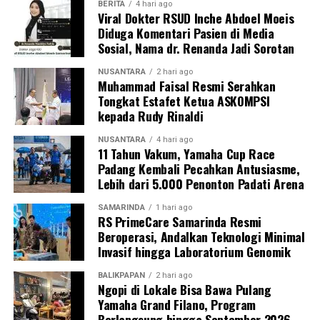
BERITA
4 hari ago
Viral Dokter RSUD Inche Abdoel Moeis
Diduga Komentari Pasien di Media
Sosial, Nama dr. Renanda Jadi Sorotan
NUSANTARA
2 hari ago
Muhammad Faisal Resmi Serahkan
Tongkat Estafet Ketua ASKOMPSI
kepada Rudy Rinaldi
NUSANTARA
4 hari ago
11 Tahun Vakum, Yamaha Cup Race
Padang Kembali Pecahkan Antusiasme,
Lebih dari 5.000 Penonton Padati Arena
SAMARINDA
1 hari ago
RS PrimeCare Samarinda Resmi
Beroperasi, Andalkan Teknologi Minimal
Invasif hingga Laboratorium Genomik
BALIKPAPAN
2 hari ago
Ngopi di Lokale Bisa Bawa Pulang
Yamaha Grand Filano, Program
Berlangsung hingga September 2026