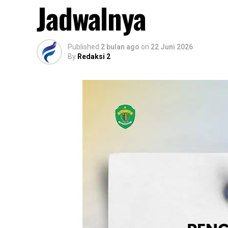
Jadwalnya
Published
2 bulan ago
on
22 Juni 2026
By
Redaksi 2