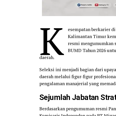
K
esempatan berkarier d
Kalimantan Timur kemb
resmi mengumumkan sel
BUMD Tahun 2026 untuk
daerah.
Seleksi ini menjadi bagian dari upa
daerah melalui figur-figur profesion
pengalaman manajerial yang memada
Sejumlah Jabatan Stra
Berdasarkan pengumuman resmi Paniti
Komisaris Independen pada PT Migas