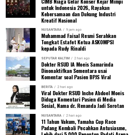
CIMB Niaga Gelar Konser Kejar Mimpi
untuk Indonesia 2026, Rayakan
Kebersamaan dan Dukung Industri
Kreatif Nasional
NUSANTARA
9 jam ago
Muhammad Faisal Resmi Serahkan
Tongkat Estafet Ketua ASKOMPSI
kepada Rudy Rinaldi
SEPUTAR KALTIM
2 hari ago
Dokter RSUD IA Moeis Samarinda
Dinonaktifkan Sementara usai
Komentar soal Pasien BPJS Viral
BERITA
2 hari ago
Viral Dokter RSUD Inche Abdoel Moeis
Diduga Komentari Pasien di Media
Sosial, Nama dr. Renanda Jadi Sorotan
NUSANTARA
2 hari ago
11 Tahun Vakum, Yamaha Cup Race
Padang Kembali Pecahkan Antusiasme,
Lebih dari 5.000 Penonton Padati Arena