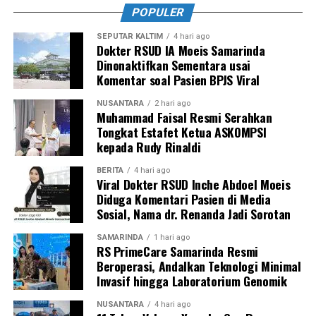
POPULER
SEPUTAR KALTIM
4 hari ago
Dokter RSUD IA Moeis Samarinda
Dinonaktifkan Sementara usai
Komentar soal Pasien BPJS Viral
NUSANTARA
2 hari ago
Muhammad Faisal Resmi Serahkan
Tongkat Estafet Ketua ASKOMPSI
kepada Rudy Rinaldi
BERITA
4 hari ago
Viral Dokter RSUD Inche Abdoel Moeis
Diduga Komentari Pasien di Media
Sosial, Nama dr. Renanda Jadi Sorotan
SAMARINDA
1 hari ago
RS PrimeCare Samarinda Resmi
Beroperasi, Andalkan Teknologi Minimal
Invasif hingga Laboratorium Genomik
NUSANTARA
4 hari ago