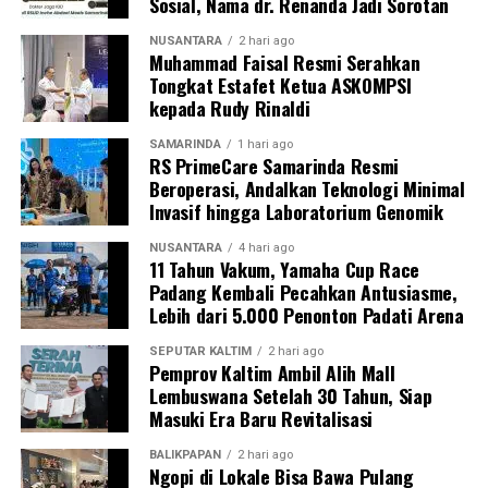
Sosial, Nama dr. Renanda Jadi Sorotan
NUSANTARA
2 hari ago
Muhammad Faisal Resmi Serahkan
Tongkat Estafet Ketua ASKOMPSI
kepada Rudy Rinaldi
SAMARINDA
1 hari ago
RS PrimeCare Samarinda Resmi
Beroperasi, Andalkan Teknologi Minimal
Invasif hingga Laboratorium Genomik
NUSANTARA
4 hari ago
11 Tahun Vakum, Yamaha Cup Race
Padang Kembali Pecahkan Antusiasme,
Lebih dari 5.000 Penonton Padati Arena
SEPUTAR KALTIM
2 hari ago
Pemprov Kaltim Ambil Alih Mall
Lembuswana Setelah 30 Tahun, Siap
Masuki Era Baru Revitalisasi
BALIKPAPAN
2 hari ago
Ngopi di Lokale Bisa Bawa Pulang