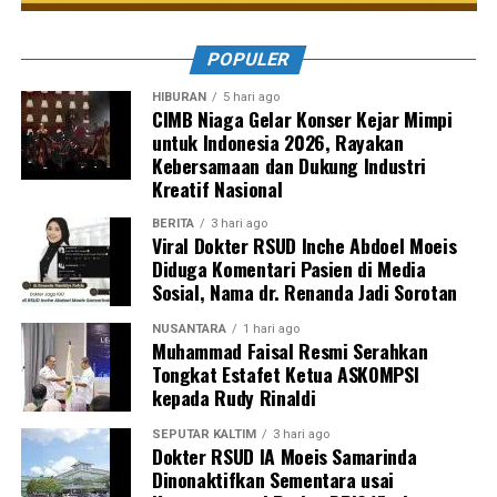
POPULER
HIBURAN
5 hari ago
CIMB Niaga Gelar Konser Kejar Mimpi
untuk Indonesia 2026, Rayakan
Kebersamaan dan Dukung Industri
Kreatif Nasional
BERITA
3 hari ago
Viral Dokter RSUD Inche Abdoel Moeis
Diduga Komentari Pasien di Media
Sosial, Nama dr. Renanda Jadi Sorotan
NUSANTARA
1 hari ago
Muhammad Faisal Resmi Serahkan
Tongkat Estafet Ketua ASKOMPSI
kepada Rudy Rinaldi
SEPUTAR KALTIM
3 hari ago
Dokter RSUD IA Moeis Samarinda
Dinonaktifkan Sementara usai