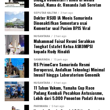
Sosial, Nama dr. Renanda Jadi Sorotan
SEPUTAR KALTIM
3 hari ago
Dokter RSUD IA Moeis Samarinda
Dinonaktifkan Sementara usai
Komentar soal Pasien BPJS Viral
NUSANTARA
2 hari ago
Muhammad Faisal Resmi Serahkan
Tongkat Estafet Ketua ASKOMPSI
kepada Rudy Rinaldi
SAMARINDA
15 jam ago
RS PrimeCare Samarinda Resmi
Beroperasi, Andalkan Teknologi Minimal
Invasif hingga Laboratorium Genomik
NUSANTARA
4 hari ago
11 Tahun Vakum, Yamaha Cup Race
Padang Kembali Pecahkan Antusiasme,
Lebih dari 5.000 Penonton Padati Arena
PARIWARA
5 hari ago