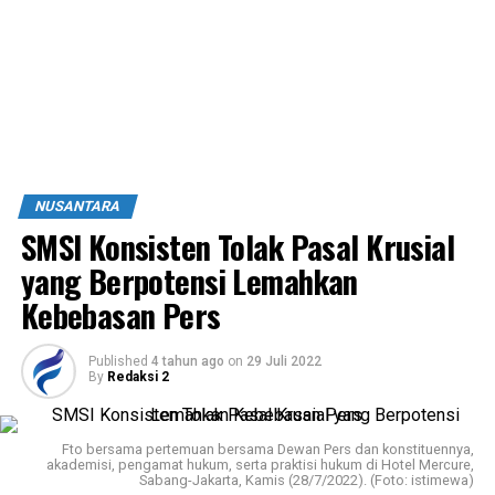
NUSANTARA
SMSI Konsisten Tolak Pasal Krusial
yang Berpotensi Lemahkan
Kebebasan Pers
Published
4 tahun ago
on
29 Juli 2022
By
Redaksi 2
Fto bersama pertemuan bersama Dewan Pers dan konstituennya,
akademisi, pengamat hukum, serta praktisi hukum di Hotel Mercure,
Sabang-Jakarta, Kamis (28/7/2022). (Foto: istimewa)