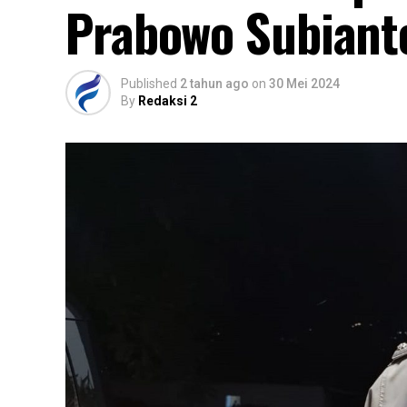
Prabowo Subiant
Published
2 tahun ago
on
30 Mei 2024
By
Redaksi 2