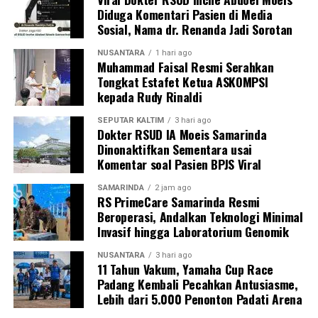
Diduga Komentari Pasien di Media
Sosial, Nama dr. Renanda Jadi Sorotan
NUSANTARA
1 hari ago
Muhammad Faisal Resmi Serahkan
Tongkat Estafet Ketua ASKOMPSI
kepada Rudy Rinaldi
SEPUTAR KALTIM
3 hari ago
Dokter RSUD IA Moeis Samarinda
Dinonaktifkan Sementara usai
Komentar soal Pasien BPJS Viral
SAMARINDA
2 jam ago
RS PrimeCare Samarinda Resmi
Beroperasi, Andalkan Teknologi Minimal
Invasif hingga Laboratorium Genomik
NUSANTARA
3 hari ago
11 Tahun Vakum, Yamaha Cup Race
Padang Kembali Pecahkan Antusiasme,
Lebih dari 5.000 Penonton Padati Arena