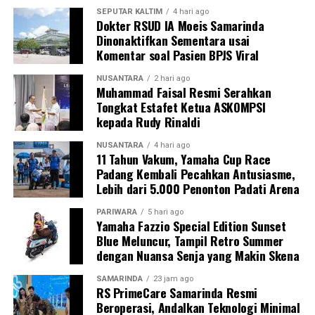
SEPUTAR KALTIM
4 hari ago
Dokter RSUD IA Moeis Samarinda
Dinonaktifkan Sementara usai
Komentar soal Pasien BPJS Viral
NUSANTARA
2 hari ago
Muhammad Faisal Resmi Serahkan
Tongkat Estafet Ketua ASKOMPSI
kepada Rudy Rinaldi
NUSANTARA
4 hari ago
11 Tahun Vakum, Yamaha Cup Race
Padang Kembali Pecahkan Antusiasme,
Lebih dari 5.000 Penonton Padati Arena
PARIWARA
5 hari ago
Yamaha Fazzio Special Edition Sunset
Blue Meluncur, Tampil Retro Summer
dengan Nuansa Senja yang Makin Skena
SAMARINDA
23 jam ago
RS PrimeCare Samarinda Resmi
Beroperasi, Andalkan Teknologi Minimal