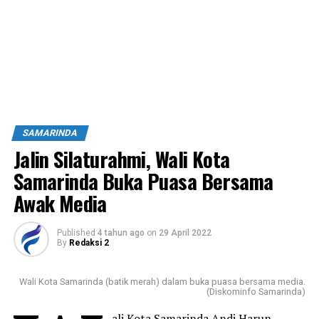
SAMARINDA
Jalin Silaturahmi, Wali Kota
Samarinda Buka Puasa Bersama
Awak Media
Published
4 tahun ago
on
29 April 2022
By
Redaksi 2
Wali Kota Samarinda (batik merah) dalam buka puasa bersama media.
(Diskominfo Samarinda)
ali Kota Samarinda Andi Harun