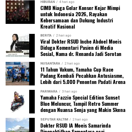
HIBURAN
4 hari ago
CIMB Niaga Gelar Konser Kejar Mimpi
untuk Indonesia 2026, Rayakan
Kebersamaan dan Dukung Industri
Kreatif Nasional
BERITA
2 hari ago
Viral Dokter RSUD Inche Abdoel Moeis
Diduga Komentari Pasien di Media
Sosial, Nama dr. Renanda Jadi Sorotan
NUSANTARA
2 hari ago
11 Tahun Vakum, Yamaha Cup Race
Padang Kembali Pecahkan Antusiasme,
Lebih dari 5.000 Penonton Padati Arena
PARIWARA
3 hari ago
Yamaha Fazzio Special Edition Sunset
Blue Meluncur, Tampil Retro Summer
dengan Nuansa Senja yang Makin Skena
SEPUTAR KALTIM
2 hari ago
Dokter RSUD IA Moeis Samarinda
Dinonaktifkan Sementara usai