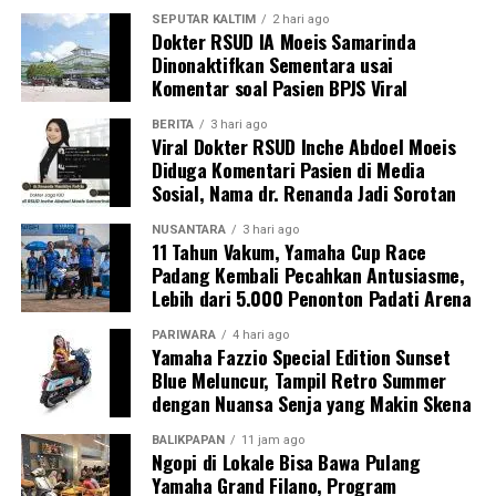
SEPUTAR KALTIM
2 hari ago
Dokter RSUD IA Moeis Samarinda
Dinonaktifkan Sementara usai
Komentar soal Pasien BPJS Viral
BERITA
3 hari ago
Viral Dokter RSUD Inche Abdoel Moeis
Diduga Komentari Pasien di Media
Sosial, Nama dr. Renanda Jadi Sorotan
NUSANTARA
3 hari ago
11 Tahun Vakum, Yamaha Cup Race
Padang Kembali Pecahkan Antusiasme,
Lebih dari 5.000 Penonton Padati Arena
PARIWARA
4 hari ago
Yamaha Fazzio Special Edition Sunset
Blue Meluncur, Tampil Retro Summer
dengan Nuansa Senja yang Makin Skena
BALIKPAPAN
11 jam ago
Ngopi di Lokale Bisa Bawa Pulang
Yamaha Grand Filano, Program