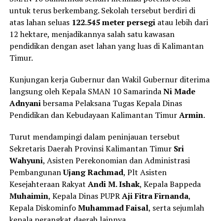
untuk terus berkembang. Sekolah tersebut berdiri di
atas lahan seluas
122.545 meter persegi
atau lebih dari
12 hektare, menjadikannya salah satu kawasan
pendidikan dengan aset lahan yang luas di Kalimantan
Timur.
Kunjungan kerja Gubernur dan Wakil Gubernur diterima
langsung oleh Kepala SMAN 10 Samarinda
Ni Made
Adnyani
bersama Pelaksana Tugas Kepala Dinas
Pendidikan dan Kebudayaan Kalimantan Timur
Armin
.
Turut mendampingi dalam peninjauan tersebut
Sekretaris Daerah Provinsi Kalimantan Timur
Sri
Wahyuni
, Asisten Perekonomian dan Administrasi
Pembangunan
Ujang Rachmad
, Plt Asisten
Kesejahteraan Rakyat
Andi M. Ishak
, Kepala Bappeda
Muhaimin
, Kepala Dinas PUPR
Aji Fitra Firnanda
,
Kepala Diskominfo
Muhammad Faisal
, serta sejumlah
kepala perangkat daerah lainnya.