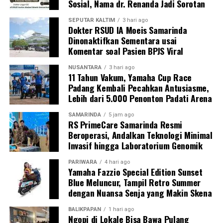
Sosial, Nama dr. Renanda Jadi Sorotan
SEPUTAR KALTIM
3 hari ago
Dokter RSUD IA Moeis Samarinda
Dinonaktifkan Sementara usai
Komentar soal Pasien BPJS Viral
NUSANTARA
3 hari ago
11 Tahun Vakum, Yamaha Cup Race
Padang Kembali Pecahkan Antusiasme,
Lebih dari 5.000 Penonton Padati Arena
SAMARINDA
5 jam ago
RS PrimeCare Samarinda Resmi
Beroperasi, Andalkan Teknologi Minimal
Invasif hingga Laboratorium Genomik
PARIWARA
4 hari ago
Yamaha Fazzio Special Edition Sunset
Blue Meluncur, Tampil Retro Summer
dengan Nuansa Senja yang Makin Skena
BALIKPAPAN
1 hari ago
Ngopi di Lokale Bisa Bawa Pulang