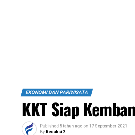
EKONOMI DAN PARIWISATA
KKT Siap Kemban
Published
5 tahun ago
on
17 September 2021
By
Redaksi 2