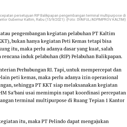
ercepatan persetujuan RIP Balikpapan pengembangan terminal multipurpose di
antor Gubernur Kaltim, Rabu (15/9/2021). (Foto: SYAIFUL/ADPIMPROV KALTIM)
 atau pengembangan kegiatan pelabuhan PT Kaltim
KT), bukan hanya kegiatan Peti Kemas tetapi bisa
ng itu, maka perlu adanya dasar yang kuat, salah
 rencana induk pelabuhan (RIP) Pelabuhan Balikpapan.
enterian Perhubungan RI. Tapi, untuk mempercepat dan
ain peti kemas, maka perlu adanya izin operasional
ngan, sehingga PT KKT siap melaksanakan kegiatan
 HM Sa’bani usai memimpin rapat koordinasi percepatan
angan terminal multipurpose di Ruang Tepian 1 Kantor
egiatan itu, maka PT Pelindo dapat mengajukan