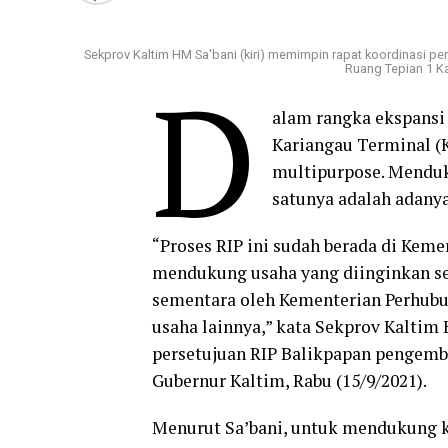
Sekprov Kaltim HM Sa'bani (kiri) memimpin rapat koordinasi p
Ruang Tepian 1 K
D
alam rangka ekspansi
Kariangau Terminal (K
multipurpose. Menduku
satunya adalah adanya
“Proses RIP ini sudah berada di Kem
mendukung usaha yang diinginkan sel
sementara oleh Kementerian Perhubu
usaha lainnya,” kata Sekprov Kaltim
persetujuan RIP Balikpapan pengemb
Gubernur Kaltim, Rabu (15/9/2021).
Menurut Sa’bani, untuk mendukung k