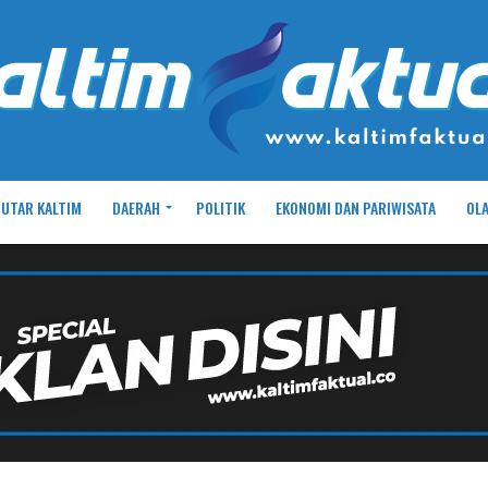
UTAR KALTIM
DAERAH
POLITIK
EKONOMI DAN PARIWISATA
OL