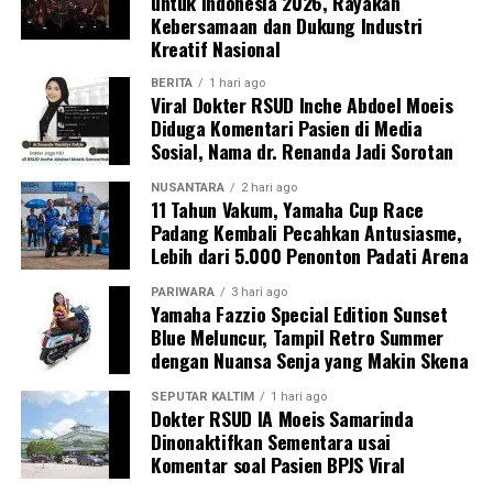
untuk Indonesia 2026, Rayakan
Kebersamaan dan Dukung Industri
Kreatif Nasional
BERITA
1 hari ago
Viral Dokter RSUD Inche Abdoel Moeis
Diduga Komentari Pasien di Media
Sosial, Nama dr. Renanda Jadi Sorotan
NUSANTARA
2 hari ago
11 Tahun Vakum, Yamaha Cup Race
Padang Kembali Pecahkan Antusiasme,
Lebih dari 5.000 Penonton Padati Arena
PARIWARA
3 hari ago
Yamaha Fazzio Special Edition Sunset
Blue Meluncur, Tampil Retro Summer
dengan Nuansa Senja yang Makin Skena
SEPUTAR KALTIM
1 hari ago
Dokter RSUD IA Moeis Samarinda
Dinonaktifkan Sementara usai
Komentar soal Pasien BPJS Viral