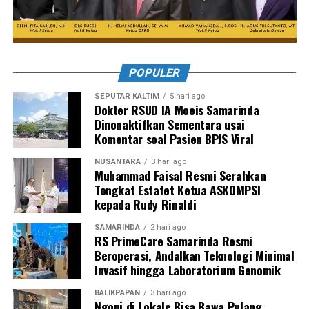
POPULER
SEPUTAR KALTIM
5 hari ago
Dokter RSUD IA Moeis Samarinda
Dinonaktifkan Sementara usai
Komentar soal Pasien BPJS Viral
NUSANTARA
3 hari ago
Muhammad Faisal Resmi Serahkan
Tongkat Estafet Ketua ASKOMPSI
kepada Rudy Rinaldi
SAMARINDA
2 hari ago
RS PrimeCare Samarinda Resmi
Beroperasi, Andalkan Teknologi Minimal
Invasif hingga Laboratorium Genomik
BALIKPAPAN
3 hari ago
Ngopi di Lokale Bisa Bawa Pulang