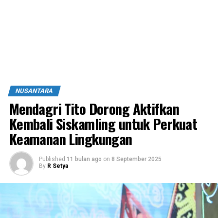
NUSANTARA
Mendagri Tito Dorong Aktifkan
Kembali Siskamling untuk Perkuat
Keamanan Lingkungan
Published
11 bulan ago
on
8 September 2025
By
R Setya