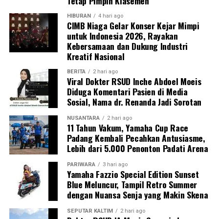
Tetap Pimpin Klasemen
HIBURAN
4 hari ago
CIMB Niaga Gelar Konser Kejar Mimpi
untuk Indonesia 2026, Rayakan
Kebersamaan dan Dukung Industri
Kreatif Nasional
BERITA
2 hari ago
Viral Dokter RSUD Inche Abdoel Moeis
Diduga Komentari Pasien di Media
Sosial, Nama dr. Renanda Jadi Sorotan
NUSANTARA
2 hari ago
11 Tahun Vakum, Yamaha Cup Race
Padang Kembali Pecahkan Antusiasme,
Lebih dari 5.000 Penonton Padati Arena
PARIWARA
3 hari ago
Yamaha Fazzio Special Edition Sunset
Blue Meluncur, Tampil Retro Summer
dengan Nuansa Senja yang Makin Skena
SEPUTAR KALTIM
2 hari ago