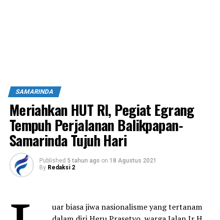
SAMARINDA
Meriahkan HUT RI, Pegiat Egrang
Tempuh Perjalanan Balikpapan-
Samarinda Tujuh Hari
Published
5 tahun ago
on
18 Agustus 2021
By
Redaksi 2
uar biasa jiwa nasionalisme yang tertanam
dalam diri Heru Prasetyo, warga Jalan Ir H