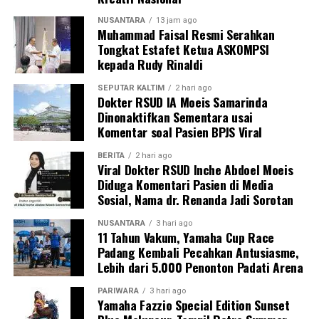
NUSANTARA
13 jam ago
Muhammad Faisal Resmi Serahkan
Tongkat Estafet Ketua ASKOMPSI
kepada Rudy Rinaldi
SEPUTAR KALTIM
2 hari ago
Dokter RSUD IA Moeis Samarinda
Dinonaktifkan Sementara usai
Komentar soal Pasien BPJS Viral
BERITA
2 hari ago
Viral Dokter RSUD Inche Abdoel Moeis
Diduga Komentari Pasien di Media
Sosial, Nama dr. Renanda Jadi Sorotan
NUSANTARA
3 hari ago
11 Tahun Vakum, Yamaha Cup Race
Padang Kembali Pecahkan Antusiasme,
Lebih dari 5.000 Penonton Padati Arena
PARIWARA
3 hari ago
Yamaha Fazzio Special Edition Sunset