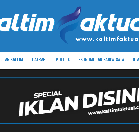
UTAR KALTIM
DAERAH
POLITIK
EKONOMI DAN PARIWISATA
OL