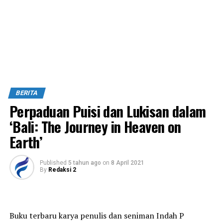
BERITA
Perpaduan Puisi dan Lukisan dalam
‘Bali: The Journey in Heaven on
Earth’
Published
5 tahun ago
on
8 April 2021
By
Redaksi 2
Buku terbaru karya penulis dan seniman Indah P