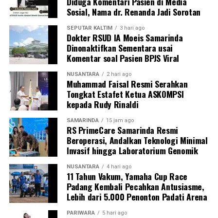
Diduga Komentari Pasien di Media
Sosial, Nama dr. Renanda Jadi Sorotan
SEPUTAR KALTIM
3 hari ago
Dokter RSUD IA Moeis Samarinda
Dinonaktifkan Sementara usai
Komentar soal Pasien BPJS Viral
NUSANTARA
2 hari ago
Muhammad Faisal Resmi Serahkan
Tongkat Estafet Ketua ASKOMPSI
kepada Rudy Rinaldi
SAMARINDA
15 jam ago
RS PrimeCare Samarinda Resmi
Beroperasi, Andalkan Teknologi Minimal
Invasif hingga Laboratorium Genomik
NUSANTARA
4 hari ago
11 Tahun Vakum, Yamaha Cup Race
Padang Kembali Pecahkan Antusiasme,
Lebih dari 5.000 Penonton Padati Arena
PARIWARA
5 hari ago