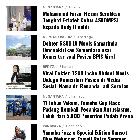
NUSANTARA
1 hari ago
Muhammad Faisal Resmi Serahkan
Tongkat Estafet Ketua ASKOMPSI
kepada Rudy Rinaldi
SEPUTAR KALTIM
3 hari ago
Dokter RSUD IA Moeis Samarinda
Dinonaktifkan Sementara usai
Komentar soal Pasien BPJS Viral
BERITA
3 hari ago
Viral Dokter RSUD Inche Abdoel Moeis
Diduga Komentari Pasien di Media
Sosial, Nama dr. Renanda Jadi Sorotan
NUSANTARA
3 hari ago
11 Tahun Vakum, Yamaha Cup Race
Padang Kembali Pecahkan Antusiasme,
Lebih dari 5.000 Penonton Padati Arena
PARIWARA
4 hari ago
Yamaha Fazzio Special Edition Sunset
Blue Meluncur, Tampil Retro Summer