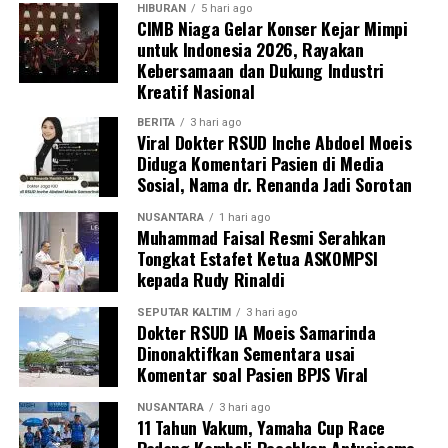
HIBURAN
5 hari ago
CIMB Niaga Gelar Konser Kejar Mimpi
untuk Indonesia 2026, Rayakan
Kebersamaan dan Dukung Industri
Kreatif Nasional
BERITA
3 hari ago
Viral Dokter RSUD Inche Abdoel Moeis
Diduga Komentari Pasien di Media
Sosial, Nama dr. Renanda Jadi Sorotan
NUSANTARA
1 hari ago
Muhammad Faisal Resmi Serahkan
Tongkat Estafet Ketua ASKOMPSI
kepada Rudy Rinaldi
SEPUTAR KALTIM
3 hari ago
Dokter RSUD IA Moeis Samarinda
Dinonaktifkan Sementara usai
Komentar soal Pasien BPJS Viral
NUSANTARA
3 hari ago
11 Tahun Vakum, Yamaha Cup Race
Padang Kembali Pecahkan Antusiasme,