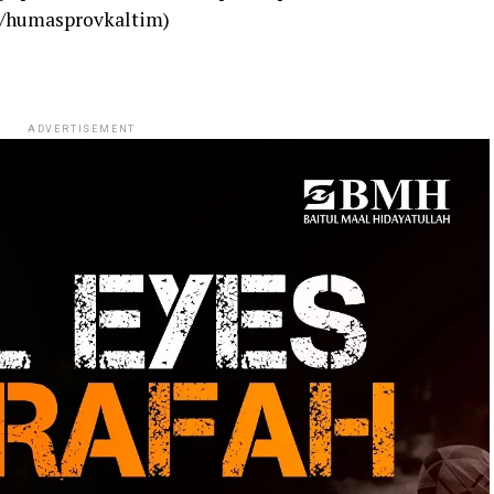
i/humasprovkaltim)
ADVERTISEMENT