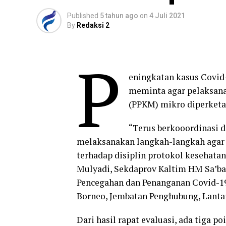
Published
5 tahun ago
on
4 Juli 2021
By
Redaksi 2
P
eningkatan kasus Covid
meminta agar pelaksan
(PPKM) mikro diperketa
“Terus berkooordinasi 
melaksanakan langkah-langkah agar 
terhadap disiplin protokol kesehata
Mulyadi, Sekdaprov Kaltim HM Sa’ba
Pencegahan dan Penanganan Covid-19 P
Borneo, Jembatan Penghubung, Lantai 
Dari hasil rapat evaluasi, ada tiga 