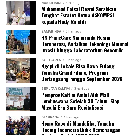
NUSANTARA
4 hari ago
Muhammad Faisal Resmi Serahkan
Tongkat Estafet Ketua ASKOMPSI
kepada Rudy Rinaldi
SAMARINDA
3 hari ago
RS PrimeCare Samarinda Resmi
Beroperasi, Andalkan Teknologi Minimal
Invasif hingga Laboratorium Genomik
BALIKPAPAN
3 hari ago
Ngopi di Lokale Bisa Bawa Pulang
Yamaha Grand Filano, Program
Berlangsung hingga September 2026
SEPUTAR KALTIM
3 hari ago
Pemprov Kaltim Ambil Alih Mall
Lembuswana Setelah 30 Tahun, Siap
Masuki Era Baru Revitalisasi
OLAHRAGA
4 hari ago
Home Race di Mandalika, Yamaha
Racing Indonesia Bidik Kemenangan