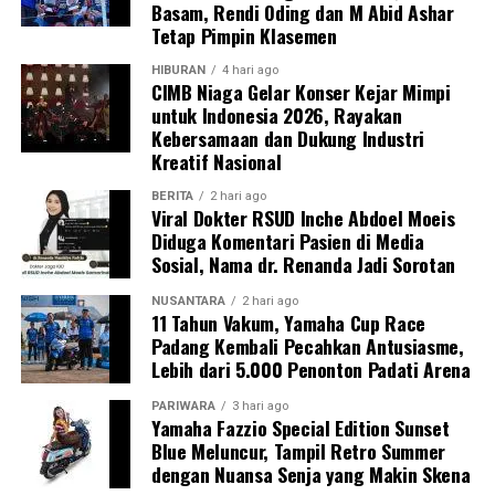
Basam, Rendi Oding dan M Abid Ashar
Tetap Pimpin Klasemen
HIBURAN
4 hari ago
CIMB Niaga Gelar Konser Kejar Mimpi
untuk Indonesia 2026, Rayakan
Kebersamaan dan Dukung Industri
Kreatif Nasional
BERITA
2 hari ago
Viral Dokter RSUD Inche Abdoel Moeis
Diduga Komentari Pasien di Media
Sosial, Nama dr. Renanda Jadi Sorotan
NUSANTARA
2 hari ago
11 Tahun Vakum, Yamaha Cup Race
Padang Kembali Pecahkan Antusiasme,
Lebih dari 5.000 Penonton Padati Arena
PARIWARA
3 hari ago
Yamaha Fazzio Special Edition Sunset
Blue Meluncur, Tampil Retro Summer
dengan Nuansa Senja yang Makin Skena