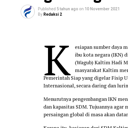
Published
5 tahun ago
on
10 November 2021
By
Redaksi 2
K
esiapan sumber daya 
ibu kota negara (IKN) 
(Wagub) Kaltim Hadi Mu
masyarakat Kaltim men
Pemerintah Siap yang digelar Fisip
Internasional, secara daring dan lurin
Menurutnya pengembangan IKN menj
dan kapasitas SDM. Tujuannya agar 
persaingan global di masa akan data
Karena itu, kesiapan dari SDM Kaltim