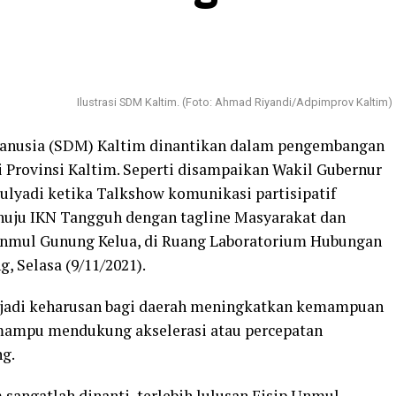
Ilustrasi SDM Kaltim. (Foto: Ahmad Riyandi/Adpimprov Kaltim)
manusia (SDM) Kaltim dinantikan dalam pengembangan
di Provinsi Kaltim. Seperti disampaikan Wakil Gubernur
lyadi ketika Talkshow komunikasi partisipatif
uju IKN Tangguh dengan tagline Masyarakat dan
 Unmul Gunung Kelua, di Ruang Laboratorium Hubungan
g, Selasa (9/11/2021).
adi keharusan bagi daerah meningkatkan kemampuan
mampu mendukung akselerasi atau percepatan
ng.
 sangatlah dinanti, terlebih lulusan Fisip Unmul,