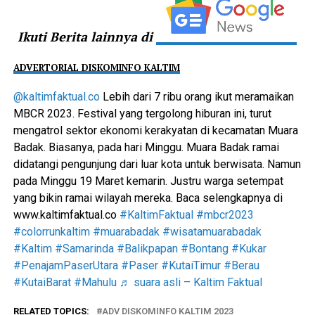
Ikuti Berita lainnya di
ADVERTORIAL DISKOMINFO KALTIM
@kaltimfaktual.co
Lebih dari 7 ribu orang ikut meramaikan
MBCR 2023. Festival yang tergolong hiburan ini, turut
mengatrol sektor ekonomi kerakyatan di kecamatan Muara
Badak. Biasanya, pada hari Minggu. Muara Badak ramai
didatangi pengunjung dari luar kota untuk berwisata. Namun
pada Minggu 19 Maret kemarin. Justru warga setempat
yang bikin ramai wilayah mereka. Baca selengkapnya di
www.kaltimfaktual.co
#KaltimFaktual
#mbcr2023
#colorrunkaltim
#muarabadak
#wisatamuarabadak
#Kaltim
#Samarinda
#Balikpapan
#Bontang
#Kukar
#PenajamPaserUtara
#Paser
#KutaiTimur
#Berau
#KutaiBarat
#Mahulu
♬ suara asli – Kaltim Faktual
RELATED TOPICS:
ADV DISKOMINFO KALTIM 2023