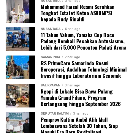
NUSANTARA
3 hari ago
Muhammad Faisal Resmi Serahkan
Tongkat Estafet Ketua ASKOMPSI
kepada Rudy Rinaldi
NUSANTARA
5 hari ago
11 Tahun Vakum, Yamaha Cup Race
Padang Kembali Pecahkan Antusiasme,
Lebih dari 5.000 Penonton Padati Arena
SAMARINDA
2 hari ago
RS PrimeCare Samarinda Resmi
Beroperasi, Andalkan Teknologi Minimal
Invasif hingga Laboratorium Genomik
BALIKPAPAN
3 hari ago
Ngopi di Lokale Bisa Bawa Pulang
Yamaha Grand Filano, Program
Berlangsung hingga September 2026
SEPUTAR KALTIM
3 hari ago
Pemprov Kaltim Ambil Alih Mall
Lembuswana Setelah 30 Tahun, Siap
Masuki Era Baru Revitalisasi